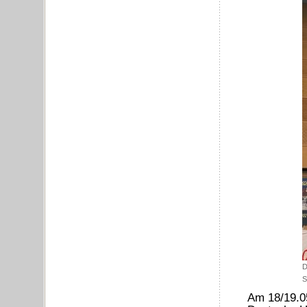
D
S
Am 18/19.05