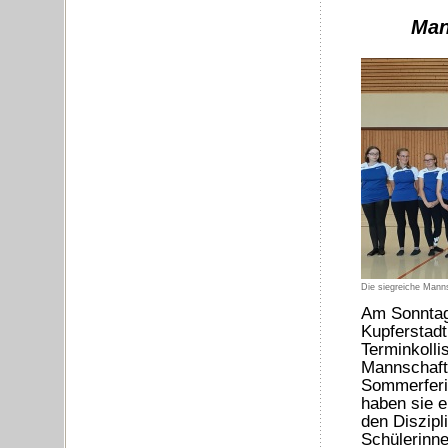
Man
Die siegreiche Mann
Am Sonntag 
Kupferstadt
Terminkolli
Mannschaft 
Sommerferie
haben sie e
den Diszipl
Schülerinne