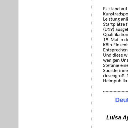
Es stand au
Kunstradspor
Leistung anl
Startplätze 
(U19) ausge
Qualifikatio
19. Mai in d
Köln-Finkenb
Entsprechend
Und diese wu
wenigen Uns
Stefanie ein
Sportlerinne
riesengroß. 
Heimpubliku
Deut
Luisa A