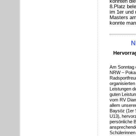
konnten die
8.Platz bel
im 1er und 
Masters am 
konnte man
N
Hervorrag
Am Sonntag d
NRW – Pokal V
Radsportfreun
organisierten
Leistungen de
guten Leistu
vom RV Diaman
allem unsere
Baysöz (1er 
U13), hervorz
persönliche B
ansprechende
Schülerinnen