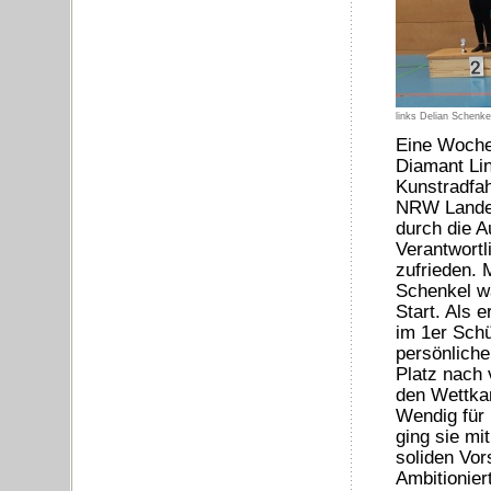
links Delian Schenke
Eine Woche
Diamant Lin
Kunstradfah
NRW Landes
durch die A
Verantwortl
zufrieden. 
Schenkel w
Start. Als 
im 1er Schü
persönliche
Platz nach 
den Wettka
Wendig für 
ging sie mi
soliden Vor
Ambitionier