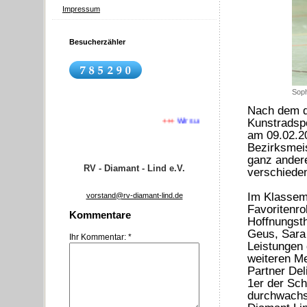
Impressum
Besucherzähler
Soph
Nach dem d
+++
Wir suchen Nachwuchs
+++
RV Diamant Lind
+++
W
Kunstradspo
am 09.02.20
Bezirksmeis
ganz andere
RV - Diamant - Lind e.V.
verschieden
Im Klassem
vorstand@rv-diamant-lind.de
Favoritenro
Kommentare
Hoffnungsth
Geus, Sara
Ihr Kommentar: *
Leistungen
weiteren Me
Partner Del
1er der Sch
durchwachse