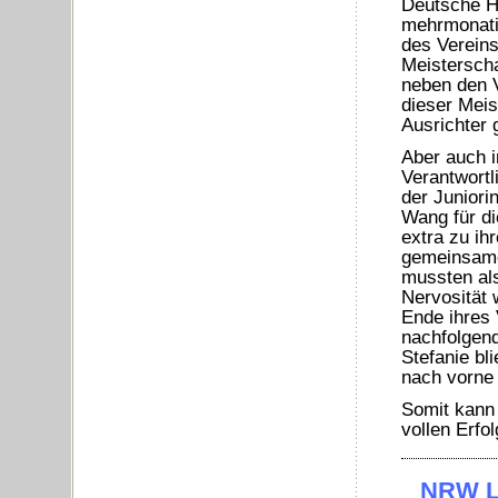
Deutsche Ha
mehrmonatig
des Vereins
Meisterscha
neben den V
dieser Meis
Ausrichter 
Aber auch i
Verantwortl
der Juniori
Wang für di
extra zu ih
gemeinsamen
mussten als
Nervosität 
Ende ihres 
nachfolgend
Stefanie bl
nach vorne 
Somit kann 
vollen Erfol
NRW La