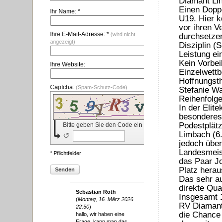
Diamant Li
Einen Doppe
Ihr Name: *
U19. Hier 
vor ihren 
Ihre E-Mail-Adresse: *
(wird nicht
durchsetzen
angezeigt)
Disziplin (
Leistung ei
Kein Vorbe
Ihre Website:
Einzelwett
Hoffnungsth
Captcha:
(Spam-Schutz-Code)
Stefanie Wa
Reihenfolge
In der Elit
besonderes 
Podestplätz
Bitte geben Sie den Code ein
Limbach (6.
↺
jedoch über
Landesmeist
* Pflichtfelder
das Paar Jo
Platz herau
Senden
Das sehr a
direkte Qua
Sebastian Roth
Insgesamt 1
(
Montag, 16. März 2026
RV Diamant 
22:50
)
die Chance 
hallo, wir haben eine
Frage, kann man das