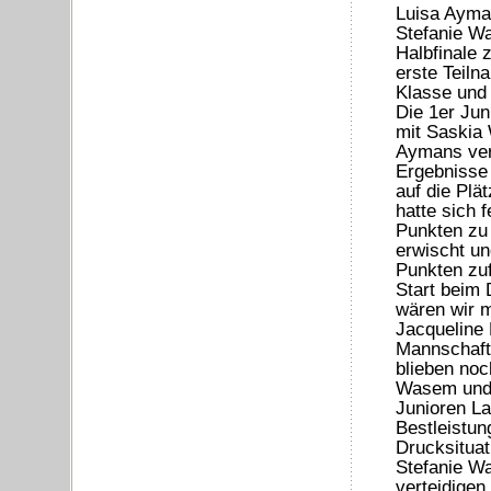
Luisa Ayma
Stefanie W
Halbfinale 
erste Teiln
Klasse und 
Die 1er Jun
mit Saskia 
Aymans vert
Ergebnisse
auf die Plä
hatte sich 
Punkten zu 
erwischt u
Punkten zuf
Start beim 
wären wir 
Jacqueline 
Mannschaft 
blieben noc
Wasem und E
Junioren La
Bestleistung
Drucksituat
Stefanie Wa
verteidigen