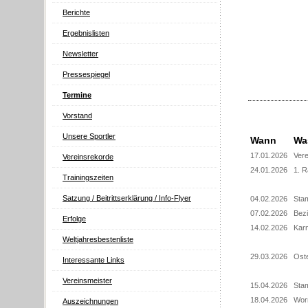
Berichte
Ergebnislisten
Newsletter
Pressespiegel
Termine
Vorstand
Unsere Sportler
Wann
Wa
17.01.2026
Vere
Vereinsrekorde
24.01.2026
1. R
Trainingszeiten
Satzung / Beitrittserklärung / Info-Flyer
04.02.2026
Sta
07.02.2026
Bezi
Erfolge
14.02.2026
Kar
Weltjahresbestenliste
29.03.2026
Ost
Interessante Links
Vereinsmeister
15.04.2026
Sta
18.04.2026
Wor
Auszeichnungen