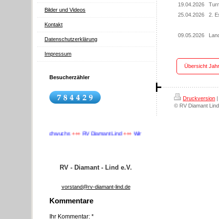
19.04.2026
Turn
Bilder und Videos
25.04.2026
2. E
Kontakt
09.05.2026
Lan
Datenschutzerklärung
Impressum
Übersicht Jah
Besucherzähler
Druckversion
|
© RV Diamant Lind
+
Wir suchen Nachwuchs
+++
RV Diamant Lind
+++
Wir suchen Nachwuchs
+++
RV - Diamant - Lind e.V.
vorstand@rv-diamant-lind.de
Kommentare
Ihr Kommentar: *