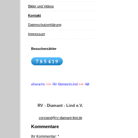
Bilder und Videos
Kontakt
Datenschutzerklärung
Impressum
Besucherzähler
++
Wir suchen Nachwuchs
+++
RV Diamant Lind
+++
Wir suchen Nachwuchs
+++
RV - Diamant - Lind e.V.
vorstand@rv-diamant-lind.de
Kommentare
Ihr Kommentar: *