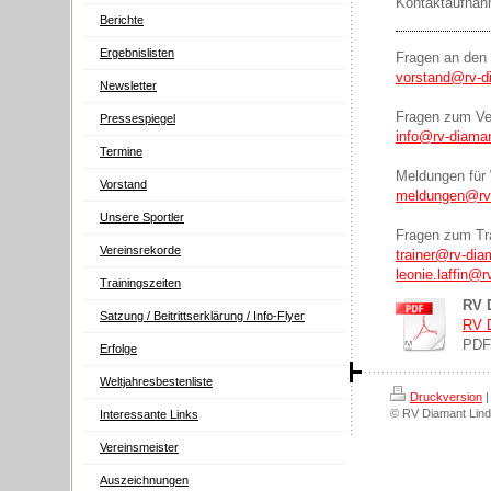
Kontaktaufnah
Berichte
Ergebnislisten
Fragen an den 
vorstand@rv-di
Newsletter
Fragen zum Ve
Pressespiegel
info@rv-diaman
Termine
Meldungen für 
Vorstand
meldungen@rv-
Unsere Sportler
Fragen zum Tra
Vereinsrekorde
trainer@rv-dia
leonie.laffin@r
Trainingszeiten
RV D
Satzung / Beitrittserklärung / Info-Flyer
RV D
PDF
Erfolge
Weltjahresbestenliste
Druckversion
|
© RV Diamant Lind
Interessante Links
Vereinsmeister
Auszeichnungen