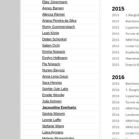
Elias Jünermann
2015
Agnes Bargen
Aliessa Riemer
2015
1.Ranglis
Ariana Pereira da Silva
2015
Bezirksme
Romy Gummersbach
2015
Lipperla
Leah König
2015
Turnier d
Delian Schenkel
2015
NRW Poka
Salam Ochi
2015
Linder C
Emma Nowack
2015
Kupfersta
Evelyn Hellmann
2015
Neersene
Pia Nowack
2015
Ereprijs 
Nurten Baysöz
2016
Anna-Lena Geus
Sara Hennes
2016
Bezirksme
Sophie-Jule Labs
2016
1. Rangli
Emelie Wendig
2016
Lipperla
Julia Kohnen
2016
Turnier d
Jacqueline Everhartz
2016
NRW Poka
Saskia Wasem
2016
Landesmei
Leonie Laffin
2016
NRW Poka
Stefanie Wang
2016
ARAG Sch
Luisa Aymans
2016
Linder C
Melanie Blumenhofen