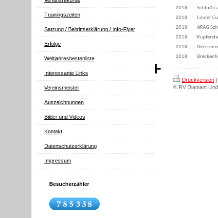
Vereinsrekorde
2018
Schloßsta
Trainingszeiten
2018
Linder C
2018
ARAG Sch
Satzung / Beitrittserklärung / Info-Flyer
2018
Kupfersta
Erfolge
2018
Neersene
2018
Breckenh
Weltjahresbestenliste
Interessante Links
Druckversion
|
© RV Diamant Lind
Vereinsmeister
Auszeichnungen
Bilder und Videos
Kontakt
Datenschutzerklärung
Impressum
Besucherzähler