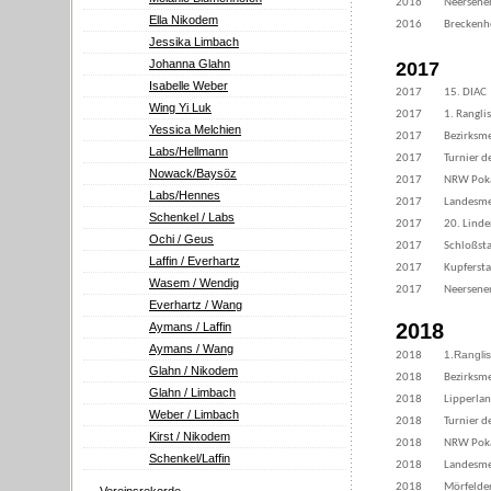
2016
Neersene
Ella Nikodem
2016
Breckenh
Jessika Limbach
Johanna Glahn
2017
Isabelle Weber
2017
15. DIAC
Wing Yi Luk
2017
1. Rangli
Yessica Melchien
2017
Bezirksme
Labs/Hellmann
2017
Turnier d
Nowack/Baysöz
2017
NRW Poka
Labs/Hennes
2017
Landesmei
Schenkel / Labs
2017
20. Linde
Ochi / Geus
2017
Schloßsta
Laffin / Everhartz
2017
Kupfersta
Wasem / Wendig
2017
Neersene
Everhartz / Wang
2018
Aymans / Laffin
Aymans / Wang
1.Rangli
2018
Glahn / Nikodem
2018
Bezirksme
Glahn / Limbach
2018
Lipperlan
Weber / Limbach
2018
Turnier d
Kirst / Nikodem
2018
NRW Poka
Schenkel/Laffin
2018
Landesmei
2018
Mörfelde