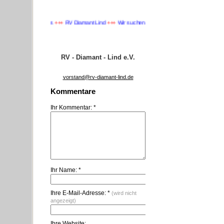
chen Nachwuchs
+++
RV Diamant Lind
+++
Wir suchen Nachwuchs
+++
RV - Diamant - Lind e.V.
vorstand@rv-diamant-lind.de
Kommentare
Ihr Kommentar: *
Ihr Name: *
Ihre E-Mail-Adresse: *
(wird nicht
angezeigt)
Ihre Website: