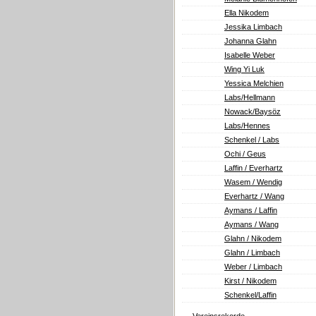
Ella Nikodem
Jessika Limbach
Johanna Glahn
Isabelle Weber
Wing Yi Luk
Yessica Melchien
Labs/Hellmann
Nowack/Baysöz
Labs/Hennes
Schenkel / Labs
Ochi / Geus
Laffin / Everhartz
Wasem / Wendig
Everhartz / Wang
Aymans / Laffin
Aymans / Wang
Glahn / Nikodem
Glahn / Limbach
Weber / Limbach
Kirst / Nikodem
Schenkel/Laffin