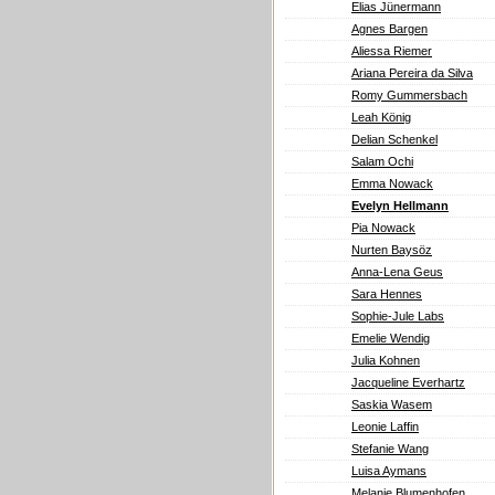
Elias Jünermann
Agnes Bargen
Aliessa Riemer
Ariana Pereira da Silva
Romy Gummersbach
Leah König
Delian Schenkel
Salam Ochi
Emma Nowack
Evelyn Hellmann
Pia Nowack
Nurten Baysöz
Anna-Lena Geus
Sara Hennes
Sophie-Jule Labs
Emelie Wendig
Julia Kohnen
Jacqueline Everhartz
Saskia Wasem
Leonie Laffin
Stefanie Wang
Luisa Aymans
Melanie Blumenhofen