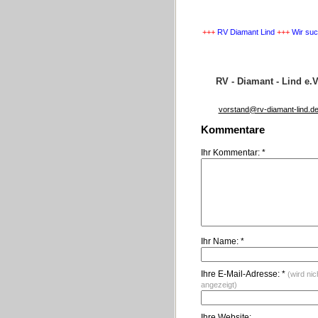
+++
Wir suchen Nachwuchs
+++
RV Diamant Lind
+++
Wir suchen Na
RV - Diamant - Lind e.V
vorstand@rv-diamant-lind.d
Kommentare
Ihr Kommentar: *
Ihr Name: *
Ihre E-Mail-Adresse: *
(wird nic
angezeigt)
Ihre Website: