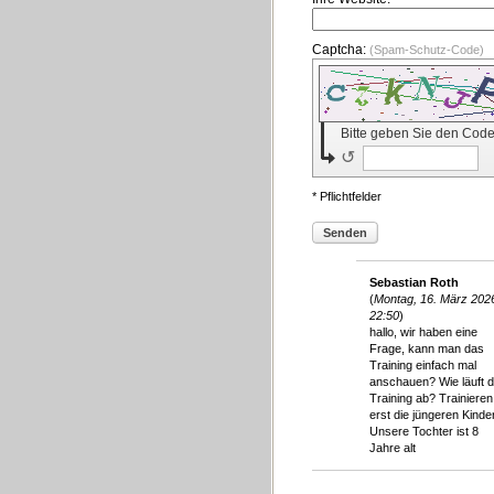
Captcha:
(Spam-Schutz-Code)
Bitte geben Sie den Code
↺
* Pflichtfelder
Senden
Sebastian Roth
(
Montag, 16. März 202
22:50
)
hallo, wir haben eine
Frage, kann man das
Training einfach mal
anschauen? Wie läuft 
Training ab? Trainieren
erst die jüngeren Kinde
Unsere Tochter ist 8
Jahre alt