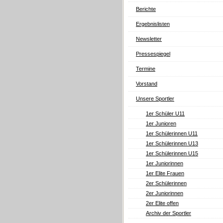
Berichte
Ergebnislisten
Newsletter
Pressespiegel
Termine
Vorstand
Unsere Sportler
1er Schüler U11
1er Junioren
1er Schülerinnen U11
1er Schülerinnen U13
1er Schülerinnen U15
1er Juniorinnen
1er Elite Frauen
2er Schülerinnen
2er Juniorinnen
2er Elite offen
Archiv der Sportler