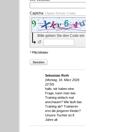
Captcha:
(Spam-Schutz-Code)
Bitte geben Sie den Code ein
↺
* Pflichtfelder
Senden
Sebastian Roth
(
Montag, 16. März 2026
22:50
)
hallo, wir haben eine
Frage, kann man das
Training einfach mal
anschauen? Wie läuft das
Training ab? Trainieren
erst die jüngeren Kinder?
Unsere Tochter ist 8
Jahre alt