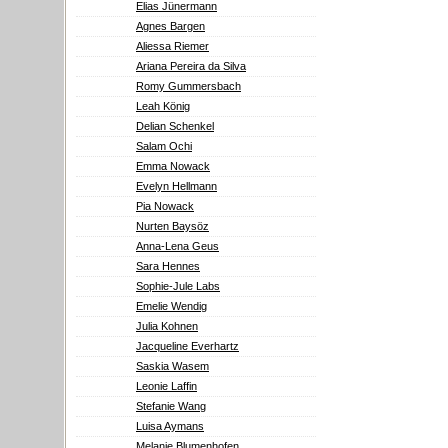
Elias Jünermann
Agnes Bargen
Aliessa Riemer
Ariana Pereira da Silva
Romy Gummersbach
Leah König
Delian Schenkel
Salam Ochi
Emma Nowack
Evelyn Hellmann
Pia Nowack
Nurten Baysöz
Anna-Lena Geus
Sara Hennes
Sophie-Jule Labs
Emelie Wendig
Julia Kohnen
Jacqueline Everhartz
Saskia Wasem
Leonie Laffin
Stefanie Wang
Luisa Aymans
Melanie Blumenhofen