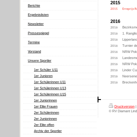
2015
Berichte
2015
Erreprijs 
Ergebnislisten
2016
Newsletter
Bezirksme
2016
Pressespiegel
1. Rangli
2016
Lipperlan
2016
Termine
Turnier d
2016
Vorstand
NRW Poka
2016
Landesmei
2016
Unsere Sportler
NRW Poka
2016
1er Schüler U11
Linder Cu
2016
1er Junioren
Neersene
2016
1er Schülerinnen U11
Breckenh
2016
1er Schülerinnen U13
1er Schülerinnen U15
1er Juniorinnen
1er Elite Frauen
Druckversion
|
© RV Diamant Lind
2er Schülerinnen
2er Juniorinnen
2er Elite offen
Archiv der Sportler