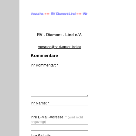
Wir suchen Nachwuchs
+++
RV Diamant Lind
+++
Wir suchen Nachwuchs
+++
RV - Diamant - Lind e.V.
vorstand@rv-diamant-lind.de
Kommentare
Ihr Kommentar: *
Ihr Name: *
Ihre E-Mail-Adresse: *
(wird nicht
angezeigt)
Ihre Website: