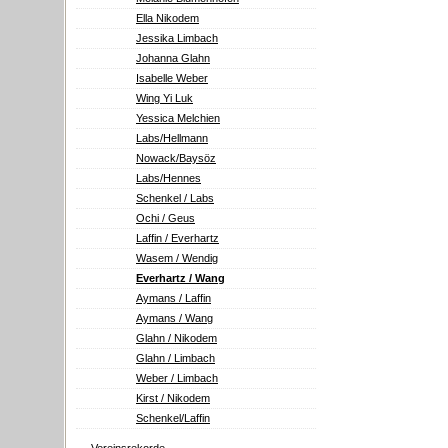
Ella Nikodem
Jessika Limbach
Johanna Glahn
Isabelle Weber
Wing Yi Luk
Yessica Melchien
Labs/Hellmann
Nowack/Baysöz
Labs/Hennes
Schenkel / Labs
Ochi / Geus
Laffin / Everhartz
Wasem / Wendig
Everhartz / Wang
Aymans / Laffin
Aymans / Wang
Glahn / Nikodem
Glahn / Limbach
Weber / Limbach
Kirst / Nikodem
Schenkel/Laffin