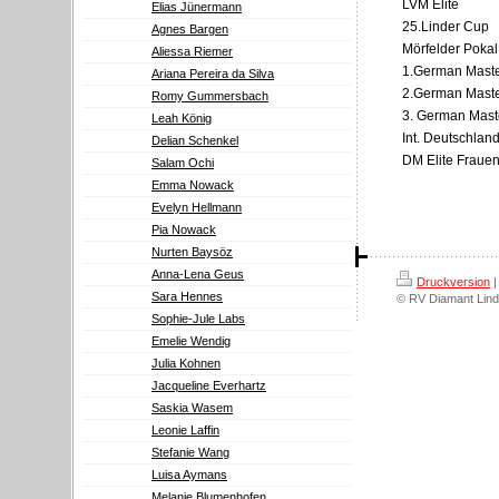
LVM Elite
Elias Jünermann
25.Linder Cup
Agnes Bargen
Mörfelder Pokal
Aliessa Riemer
1.German Mast
Ariana Pereira da Silva
2.German Mast
Romy Gummersbach
3. German Mast
Leah König
Int. Deutschlan
Delian Schenkel
DM Elite Fraue
Salam Ochi
Emma Nowack
Evelyn Hellmann
Pia Nowack
Nurten Baysöz
Anna-Lena Geus
Druckversion
|
Sara Hennes
© RV Diamant Lind
Sophie-Jule Labs
Emelie Wendig
Julia Kohnen
Jacqueline Everhartz
Saskia Wasem
Leonie Laffin
Stefanie Wang
Luisa Aymans
Melanie Blumenhofen