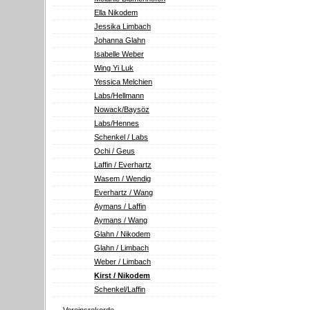
Ella Nikodem
Jessika Limbach
Johanna Glahn
Isabelle Weber
Wing Yi Luk
Yessica Melchien
Labs/Hellmann
Nowack/Baysöz
Labs/Hennes
Schenkel / Labs
Ochi / Geus
Laffin / Everhartz
Wasem / Wendig
Everhartz / Wang
Aymans / Laffin
Aymans / Wang
Glahn / Nikodem
Glahn / Limbach
Weber / Limbach
Kirst / Nikodem
Schenkel/Laffin