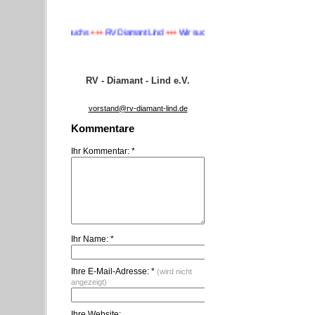
 suchen Nachwuchs
+++
RV Diamant Lind
+++
Wir suchen Nachwuchs
+++
RV - Diamant - Lind e.V.
vorstand@rv-diamant-lind.de
Kommentare
Ihr Kommentar: *
Ihr Name: *
Ihre E-Mail-Adresse: *
(wird nicht
angezeigt)
Ihre Website: