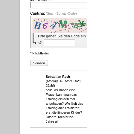
Captcha:
(Spam-Schutz-Code)
Bitte geben Sie den Code ein
↺
* Pflichtfelder
Senden
Sebastian Roth
(
Montag, 16. März 2026
22:50
)
hallo, wir haben eine
Frage, kann man das
Training einfach mal
anschauen? Wie läuft das
Training ab? Trainieren
erst die jüngeren Kinder?
Unsere Tochter ist 8
Jahre alt