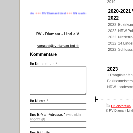
2019
2020-2021
uchen Nachwuchs
+++
RV Diamant Lind
+++
Wir suchen Nachwuchs
+++
2022
2022
Bezirksm
2022
NRW Pok
RV - Diamant - Lind e.V.
2022
Niederrh
2022
24.Linde
vorstand@rv-diamant-lind.de
2022
Schlosss
Kommentare
Ihr Kommentar: *
2023
1.Ranglistenfah
Bezirksmeisters
NRW Landesmeis
Ihr Name: *
Druckversion
|
© RV Diamant Lind
Ihre E-Mail-Adresse: *
(wird nicht
angezeigt)
Ihre Website: