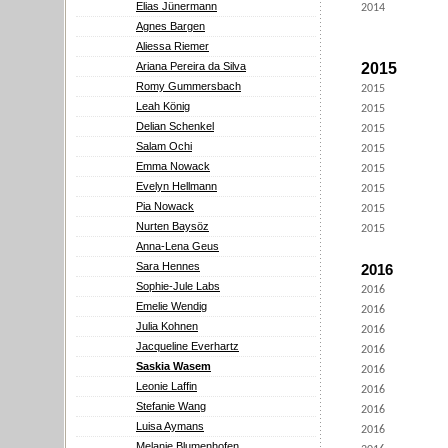
Elias Jünermann
2014
Agnes Bargen
Aliessa Riemer
Ariana Pereira da Silva
2015
Romy Gummersbach
2015
Leah König
2015
Delian Schenkel
2015
Salam Ochi
2015
Emma Nowack
2015
Evelyn Hellmann
2015
Pia Nowack
2015
Nurten Baysöz
2015
Anna-Lena Geus
Sara Hennes
2016
Sophie-Jule Labs
2016
Emelie Wendig
2016
Julia Kohnen
2016
Jacqueline Everhartz
2016
Saskia Wasem
2016
Leonie Laffin
2016
Stefanie Wang
2016
Luisa Aymans
2016
Melanie Blumenhofen