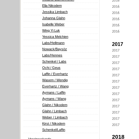
2016
Ella Nikodem
2016
Jessika Limbach
2016
Johanna Glahn
2016
Isabelle Weber
2016
Wing Yi Luk
2016
Yessica Melchien
Labs/Hellmann
2017
Nowack/Baysöz
2017
Labs/Hennes
2017
Schenkel / Labs
2017
Ochi / Geus
2017
Laffin / Everhartz
2017
Wasem / Wendig
2017
Everhartz / Wang
2017
Aymans / Laffin
2017
Aymans / Wang
2017
Glahn / Nikodem
2017
Glahn / Limbach
2017
Weber / Limbach
2017
Kirst / Nikodem
2017
Schenkel/Laffin
2018