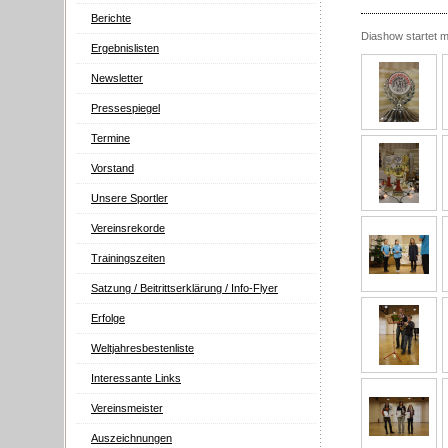
Berichte
Diashow startet mit
Ergebnislisten
Newsletter
Pressespiegel
Termine
Vorstand
Unsere Sportler
Vereinsrekorde
Trainingszeiten
Satzung / Beitrittserklärung / Info-Flyer
Erfolge
Weltjahresbestenliste
Interessante Links
Vereinsmeister
Auszeichnungen