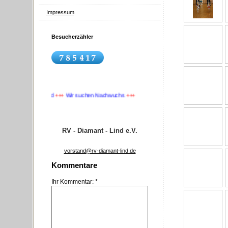
Impressum
Besucherzähler
RV Diamant Lind
+++
Wir suchen Nachwuchs
+++
RV - Diamant - Lind e.V.
vorstand@rv-diamant-lind.de
Kommentare
Ihr Kommentar: *