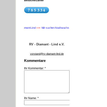
Besucherzähler
uchs
+++
RV Diamant Lind
+++
Wir suchen Nachwuchs
+++
RV - Diamant - Lind e.V.
vorstand@rv-diamant-lind.de
Kommentare
Ihr Kommentar: *
Ihr Name: *