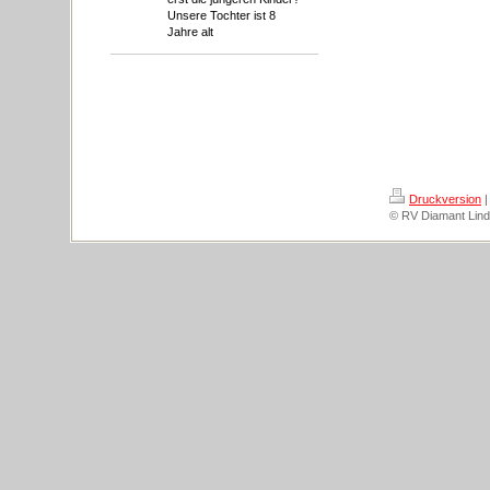
Unsere Tochter ist 8
Jahre alt
Druckversion
|
© RV Diamant Lind