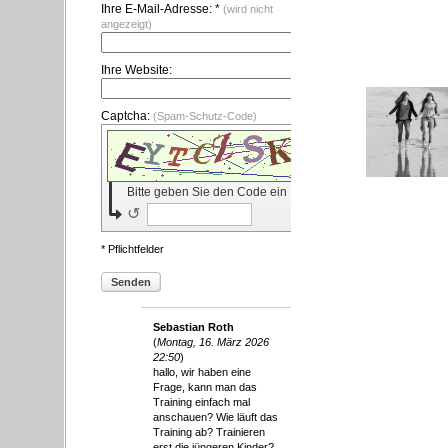
Ihre E-Mail-Adresse: *
(wird nicht
angezeigt)
Ihre Website:
Captcha:
(Spam-Schutz-Code)
Bitte geben Sie den Code ein
↺
* Pflichtfelder
Senden
Sebastian Roth
(
Montag, 16. März 2026
22:50
)
hallo, wir haben eine
Frage, kann man das
Training einfach mal
anschauen? Wie läuft das
Training ab? Trainieren
erst die jüngeren Kinder?