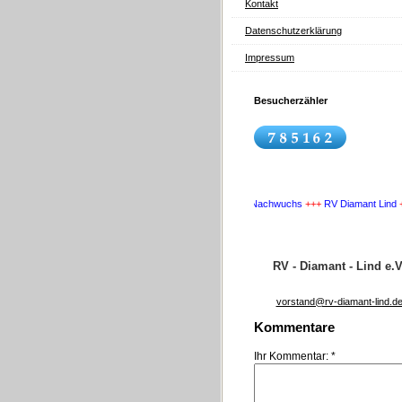
Kontakt
Datenschutzerklärung
Impressum
Besucherzähler
+++
Wir suchen Nachwuchs
+++
RV Diamant Lind
+++
Wi
RV - Diamant - Lind e.V
vorstand@rv-diamant-lind.d
Kommentare
Ihr Kommentar: *