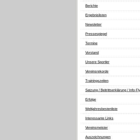
Berichte
Ergebnislisten
Newsletter
Pressespiegel
Termine
Vorstand
Unsere Sportler
Vereinsrekorde
Trainingszeiten
Satzung / Beitrittserklärung / Info-Fl
Erfolge
Weltjahresbestenliste
Interessante Links
Vereinsmeister
Auszeichnungen