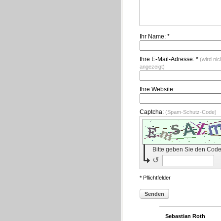
Ihr Name: *
Ihre E-Mail-Adresse: *
(wird nic
angezeigt)
Ihre Website:
Captcha:
(Spam-Schutz-Code)
Bitte geben Sie den Code
↺
* Pflichtfelder
Senden
Sebastian Roth