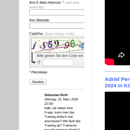
Ihre E-Mail-Adresse: *
(wird nicht
angezeigt)
Ihre Website:
Captcha:
(Spam-Schutz-Code)
Bitte geben Sie den Code ein
↺
* Pflichtfelder
Adriel Per
Senden
2024 in K
Sebastian Roth
(
Montag, 16. März 2026
22:50
)
hallo, wir haben eine
Frage, kann man das
Training einfach mal
anschauen? Wie läuft das
Training ab? Trainieren
erst die jüngeren Kinder?