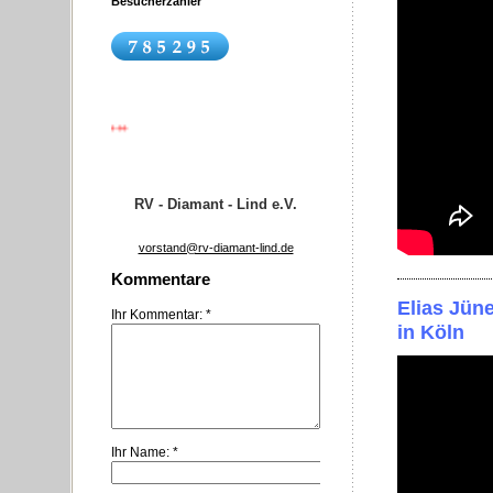
Besucherzähler
+++
Wir suchen Nachwuchs
+++
RV D
RV - Diamant - Lind e.V.
vorstand@rv-diamant-lind.de
Kommentare
Elias Jün
Ihr Kommentar: *
in Köln
Ihr Name: *