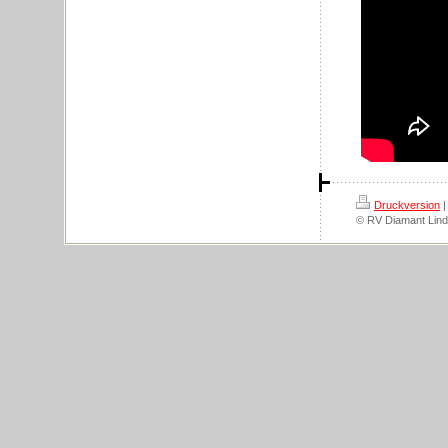
Druckversion
|
© RV Diamant Lind