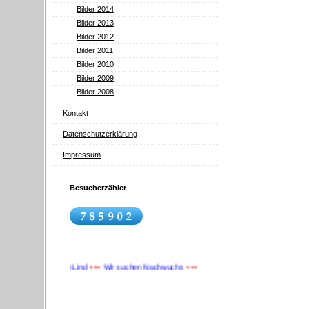
Bilder 2014
Bilder 2013
Bilder 2012
Bilder 2011
Bilder 2010
Bilder 2009
Bilder 2008
Kontakt
Datenschutzerklärung
Impressum
Besucherzähler
s
+++
RV Diamant Lind
+++
Wir suchen Nachwuchs
+++