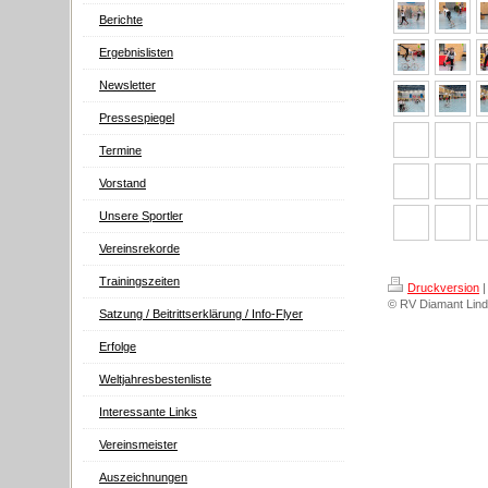
Berichte
Ergebnislisten
Newsletter
Pressespiegel
Termine
Vorstand
Unsere Sportler
Vereinsrekorde
Trainingszeiten
Druckversion
|
© RV Diamant Lind
Satzung / Beitrittserklärung / Info-Flyer
Erfolge
Weltjahresbestenliste
Interessante Links
Vereinsmeister
Auszeichnungen