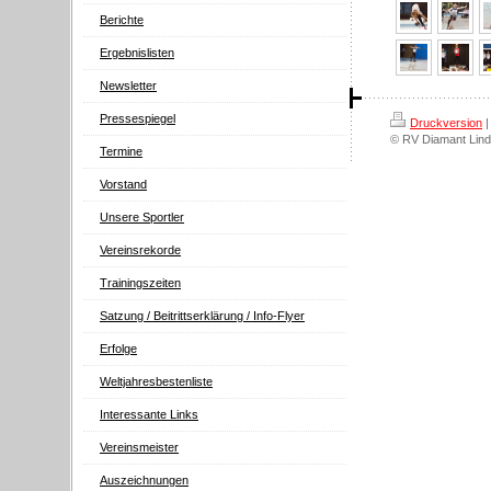
Berichte
Ergebnislisten
Newsletter
Pressespiegel
Druckversion
|
© RV Diamant Lind
Termine
Vorstand
Unsere Sportler
Vereinsrekorde
Trainingszeiten
Satzung / Beitrittserklärung / Info-Flyer
Erfolge
Weltjahresbestenliste
Interessante Links
Vereinsmeister
Auszeichnungen