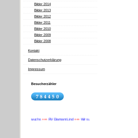
Bilder 2014
Bilder 2013
Bilder 2012
Bilder 2011
Bilder 2010
Bilder 2009
Bilder 2008
Kontakt
Datenschutzerklärung
Impressum
Besucherzähler
ir suchen Nachwuchs
+++
RV Diamant Lind
+++
Wir suchen Nachwuchs
+++