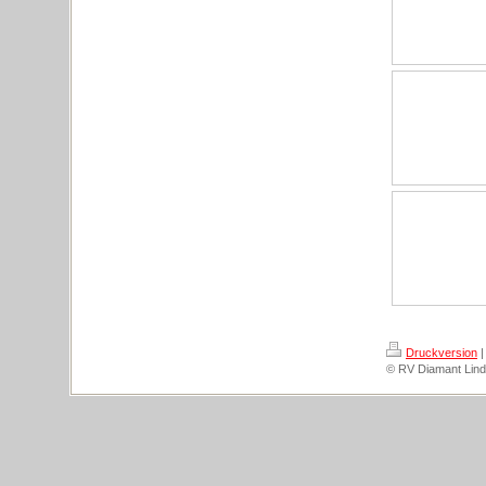
Druckversion
|
© RV Diamant Lind