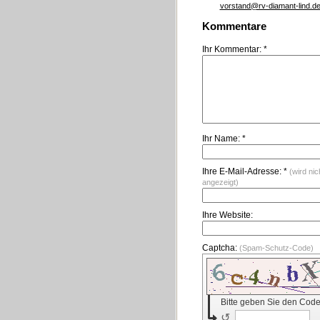
vorstand@rv-diamant-lind.d
Kommentare
Ihr Kommentar: *
Ihr Name: *
Ihre E-Mail-Adresse: *
(wird nic
angezeigt)
Ihre Website:
Captcha:
(Spam-Schutz-Code)
Bitte geben Sie den Code
↺