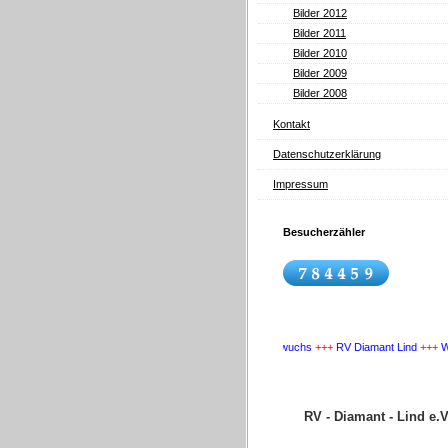
Bilder 2012
Bilder 2011
Bilder 2010
Bilder 2009
Bilder 2008
Kontakt
Datenschutzerklärung
Impressum
Besucherzähler
+++
Wir suchen Nachwuchs
+++
RV Diamant Lind
+++
Wir suc
RV - Diamant - Lind e.V