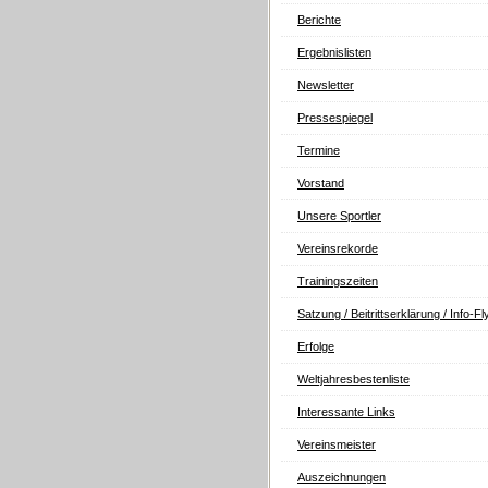
Berichte
Ergebnislisten
Newsletter
Pressespiegel
Termine
Vorstand
Unsere Sportler
Vereinsrekorde
Trainingszeiten
Satzung / Beitrittserklärung / Info-Fl
Erfolge
Weltjahresbestenliste
Interessante Links
Vereinsmeister
Auszeichnungen