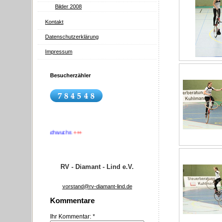
Bilder 2008
Kontakt
Datenschutzerklärung
Impressum
Besucherzähler
uchen Nachwuchs
+++
RV - Diamant - Lind e.V.
vorstand@rv-diamant-lind.de
Kommentare
Ihr Kommentar: *