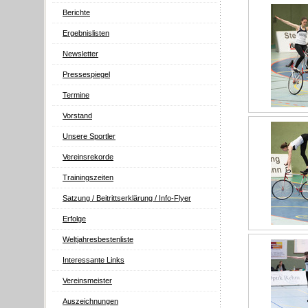
Berichte
Ergebnislisten
Newsletter
Pressespiegel
Termine
Vorstand
Unsere Sportler
Vereinsrekorde
Trainingszeiten
Satzung / Beitrittserklärung / Info-Flyer
Erfolge
Weltjahresbestenliste
Interessante Links
Vereinsmeister
Auszeichnungen