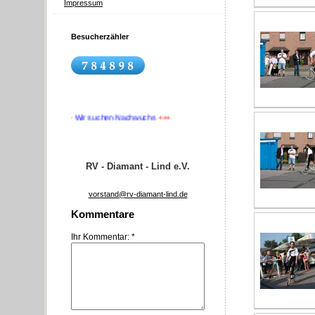
Impressum
Besucherzähler
t Lind
+++
Wir suchen Nachwuchs
+++
RV - Diamant - Lind e.V.
vorstand@rv-diamant-lind.de
Kommentare
Ihr Kommentar: *