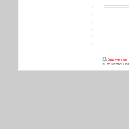
Druckversion
|
© RV Diamant Lind