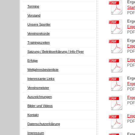
Erg
Termine
Star
PDF
Vorstand
Erge
Unsere Sportler
Erge
PDF
Vereinsrekorde
Erg
Trainingszeiten
Erge
PDF
Satzung / Beitrittserklärung / Info-Flyer
Erge
Erfolge
PDF
Weltjahresbestenliste
Erg
Interessante Links
Erge
Vereinsmeister
PDF
Auszeichnungen
Erge
PDF
Bilder und Videos
Kontakt
Erge
PDF
Datenschutzerklärung
Impressum
Erge