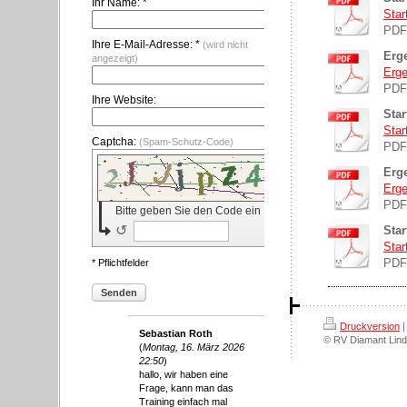
Ihr Name: *
Star
PDF
Ihre E-Mail-Adresse: *
(wird nicht
Erge
angezeigt)
Erge
PDF
Ihre Website:
Star
Star
Captcha:
(Spam-Schutz-Code)
PDF
Erge
Erge
PDF
Bitte geben Sie den Code ein
↺
Star
Star
PDF
* Pflichtfelder
Senden
Druckversion
|
Sebastian Roth
© RV Diamant Lind
(
Montag, 16. März 2026
22:50
)
hallo, wir haben eine
Frage, kann man das
Training einfach mal