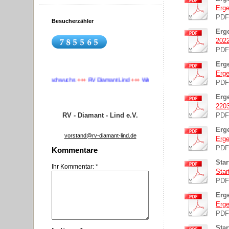
Erge
PDF
Besucherzähler
Erge
2022
PDF
Erg
Erge
+
Wir suchen Nachwuchs
+++
RV Diamant Lind
+++
Wir suchen Nachwuchs
+++
PDF
Erge
2203
RV - Diamant - Lind e.V.
PDF
Erg
vorstand@rv-diamant-lind.de
Erge
PDF
Kommentare
Sta
Ihr Kommentar: *
Star
PDF
Erg
Erge
PDF
Star