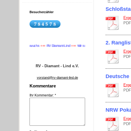
Schloßsta
Besucherzähler
Erge
PDF
2. Rangli
r suchen Nachwuchs
+++
RV Diamant Lind
+++
Wir suchen Nachwuchs
+++
Erge
PDF
RV - Diamant - Lind e.V.
Deutsche 
vorstand@rv-diamant-lind.de
Erge
Kommentare
PDF
Ihr Kommentar: *
NRW Poka
Erge
PDF