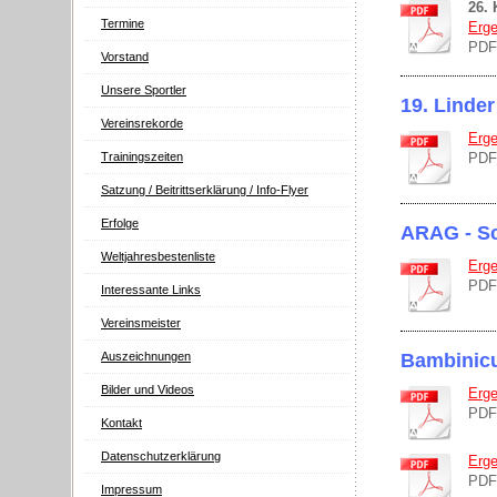
26. 
Termine
Erge
PDF
Vorstand
Unsere Sportler
19. Linde
Vereinsrekorde
Erge
Trainingszeiten
PDF
Satzung / Beitrittserklärung / Info-Flyer
Erfolge
ARAG - S
Weltjahresbestenliste
Erge
PDF
Interessante Links
Vereinsmeister
Bambinic
Auszeichnungen
Bilder und Videos
Erge
PDF
Kontakt
Datenschutzerklärung
Erge
PDF
Impressum