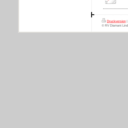
Druckversion
|
© RV Diamant Lind