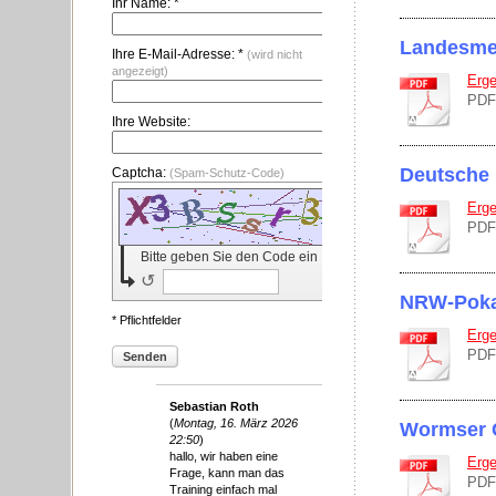
Ihr Name: *
Landesmei
Ihre E-Mail-Adresse: *
(wird nicht
angezeigt)
Erge
PDF
Ihre Website:
Deutsche 
Captcha:
(Spam-Schutz-Code)
Erge
PDF
Bitte geben Sie den Code ein
↺
NRW-Poka
* Pflichtfelder
Erge
PDF
Senden
Sebastian Roth
(
Montag, 16. März 2026
Wormser 
22:50
)
hallo, wir haben eine
Erge
Frage, kann man das
PDF
Training einfach mal