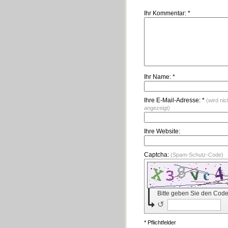
Ihr Kommentar: *
Ihr Name: *
Ihre E-Mail-Adresse: *
(wird nic
angezeigt)
Ihre Website:
Captcha:
(Spam-Schutz-Code)
Bitte geben Sie den Code
↺
* Pflichtfelder