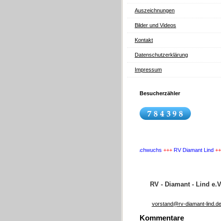
Auszeichnungen
Bilder und Videos
Kontakt
Datenschutzerklärung
Impressum
Besucherzähler
+++
Wir suchen Nachwuchs
+++
RV Diamant Lind
+++
Wir 
RV - Diamant - Lind e.V
vorstand@rv-diamant-lind.d
Kommentare