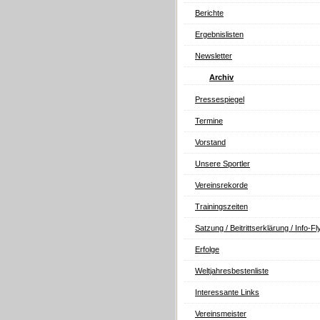
Berichte
Ergebnislisten
Newsletter
Archiv
Pressespiegel
Termine
Vorstand
Unsere Sportler
Vereinsrekorde
Trainingszeiten
Satzung / Beitrittserklärung / Info-Fl
Erfolge
Weltjahresbestenliste
Interessante Links
Vereinsmeister