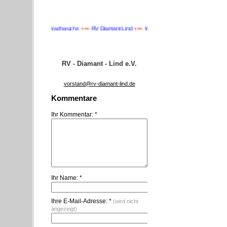
+++
Wir suchen Nachwuchs
+++
RV Diamant Lind
+++
Wir suchen Nachwuchs
+++
RV - Diamant - Lind e.V.
vorstand@rv-diamant-lind.de
Kommentare
Ihr Kommentar: *
Ihr Name: *
Ihre E-Mail-Adresse: *
(wird nicht
angezeigt)